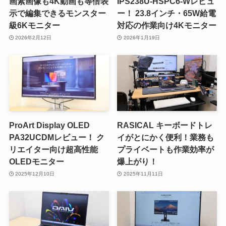
画素画像も4K動画も等倍表
IPS238U-HSPC6-Wレビュ
示で編集できるモンスター
ー！ 23.8インチ・65W給電
級6Kモニター
対応の作業向け4Kモニター
2026年2月12日
2026年1月19日
ProArt Display OLED
RASICAL キーボードトレ
PA32UCDMレビュー！ ク
イがとにかく便利！業務も
リエイター向け超高性能
プライベートも作業効率が
OLEDモニター
爆上がり！
2025年12月10日
2025年11月11日