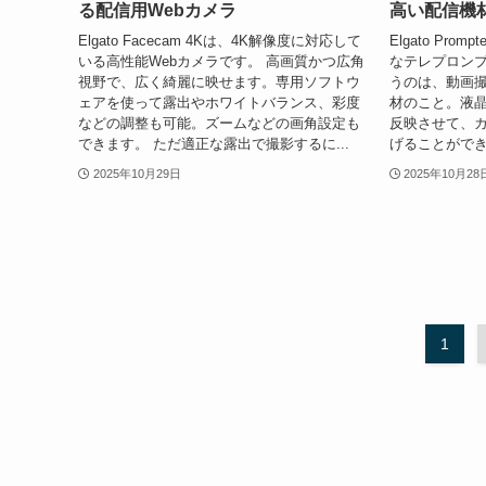
る配信用Webカメラ
高い配信機
Elgato Facecam 4Kは、4K解像度に対応して
Elgato Pr
いる高性能Webカメラです。 高画質かつ広角
なテレプロンプ
視野で、広く綺麗に映せます。専用ソフトウ
うのは、動画
ェアを使って露出やホワイトバランス、彩度
材のこと。液
などの調整も可能。ズームなどの画角設定も
反映させて、
できます。 ただ適正な露出で撮影するに...
げることができ
2025年10月29日
2025年10月28
1