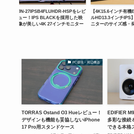
HSPをレビ
【4K15.6インチ有機EL】vs【フ
RASICAL キー
用した映
ルHD13.3インチIPS】モバイルモ
にかく便利！業務
モニター
ニターのサイズ感・発色・映り込
も作業効率が爆上
み・解像度を比較
PC環境・周辺機器
TORRAS Ostand O3 Hueレビュー！
EDIFIER
デザインも機能も妥協しないiPhone
多彩な接続
17 Pro用スタンドケース
できる本格