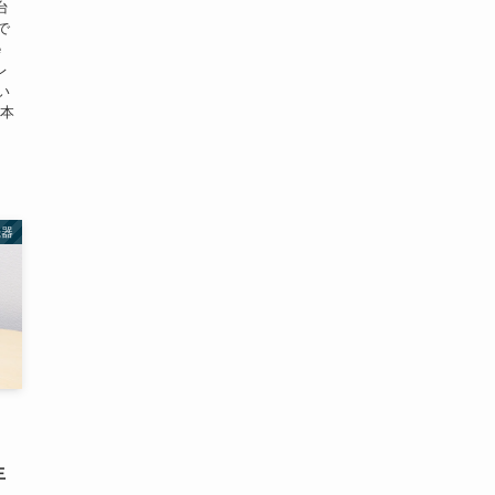
台
で
e
レ
い
 本
機器
生