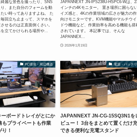
綺麗な景色を撮ったり、SNS
JAPANNEXT JN-IPS238U-HSPC6-Wは、2
たり、また自分のフォームを動
インチの4Kモニター。 置き場所に困らな
たい時ってありますよね。 た
イズ感と、4Kの作業領域の広さが魅力の作
に毎回立ち止まって、スマホを
向けモニターです。KVM機能やマルチウイ
定させるのは正直面倒くさい。
ドウ機能など、作業効率を高める機能も搭
を立てかけられる場所や...
されています。 本記事では、そんな
JAPANNEX...
2026年1月19日
PC環境・周辺機器
電源・バッテ
L キーボードトレイがとにか
JAPANNEXT JN-CG-15SQ3N1を
務もプライベートも作業
ビュー！ 3台をまとめて置くだけ
がり！
できる便利な充電スタンド