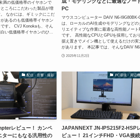
成・モデリングなどに最適なノー
未満の低価格帯のイヤホンで
PC
なところにこだわった製品が増
。 なかには、ギミックにこだ
マウスコンピューター DAIV N6-I9G80BK-
ンがあるのも低価格帯イヤホン
は、ローカルのAI生成やモデリングなどの
す。 CVJ Konokaも、そん
リエイティブな作業に最適な高性能ノート
白い低価格帯イヤホンのひ...
です。 高性能なCPUとGPUを採用してお
据え置きでメイン機として使えるだけの実
があります。 本記事では、そんなDAIV N6-I
2025年11月2日
配信・音響・撮影
PC環境・周辺
rompterレビュー！ カンペ
JAPANNEXT JN-IPS215F2-HSP
ニターにもなる汎用性の
ビュー！ 21インチFHD・VGA接