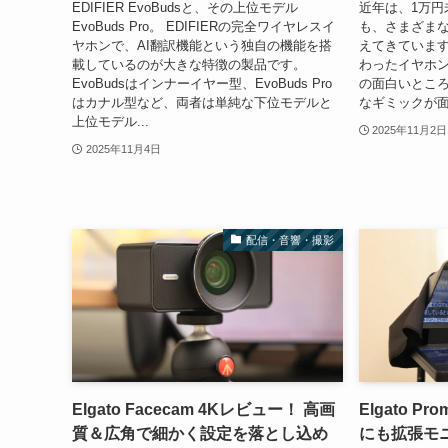
EDIFIER EvoBudsと、その上位モデル
近年は、1万円
EvoBuds Pro。 EDIFIERの完全ワイヤレスイ
も、さまざま
ヤホンで、AI翻訳機能という独自の機能を搭
えてきています
載しているのが大きな特徴の製品です。
わったイヤホ
EvoBudsはインナーイヤー型、EvoBuds Pro
の面白いところで
はカナル型など、両者は単純な下位モデルと
なギミックが面
上位モデル...
2025年11月2日
2025年11月4日
配信・音響・撮影
Elgato Facecam 4Kレビュー！ 高画
Elgato P
質＆広角で細かく設定を落とし込め
にも拡張モ