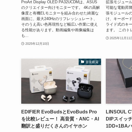
ProArt Display OLED PA32UCDMは、ASUS
拡張モジュー
のクリエイター向けモニターです。 4Kの高解
可能な電動昇降デス
像度と有機ELモニターを組み合わせた綺麗な
張モジュール
画面に、最大240Hzのリフレッシュレート、
け、キーボー
そのうえ高い色再現性など幅広い作業に使え
ライド式のキ
る性能があります。動画編集や画像編集は
ます。 このト
も...
2025年11月11
2025年12月10日
音楽鑑賞
EDIFIER EvoBudsとEvoBuds Pro
LINSOUL 
を比較レビュー！ 高音質・ANC・AI
DIPスイッ
翻訳と盛りだくさんのイヤホン
1DD+1B