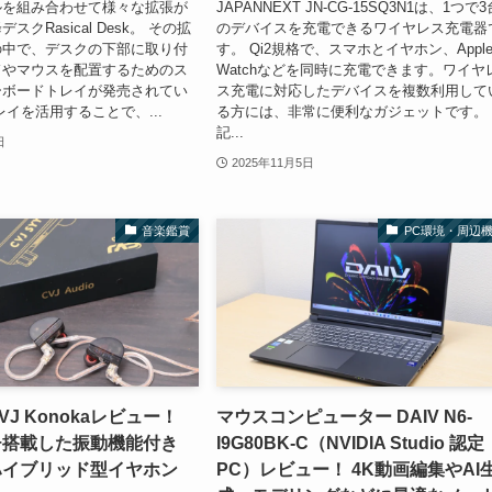
ルを組み合わせて様々な拡張が
JAPANNEXT JN-CG-15SQ3N1は、1つで3
クRasical Desk。 その拡
のデバイスを充電できるワイヤレス充電器
の中で、デスクの下部に取り付
す。 Qi2規格で、スマホとイヤホン、Appl
ドやマウスを配置するためのス
Watchなどを同時に充電できます。ワイヤ
ーボードトレイが発売されてい
ス充電に対応したデバイスを複数利用して
レイを活用することで、...
る方には、非常に便利なガジェットです。
記...
日
2025年11月5日
音楽鑑賞
PC環境・周辺
CVJ Konokaレビュー！
マウスコンピューター DAIV N6-
チ搭載した振動機能付き
I9G80BK-C（NVIDIA Studio 認定
Aハイブリッド型イヤホン
PC）レビュー！ 4K動画編集やAI