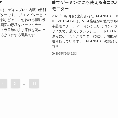
材
能でゲーミングにも使える高コス
モニター
ompterは、ディスプレイ内蔵の便利
ターです。 プロンプターとい
2025年8月8日に発売されたJAPANNEXT J
撮影などで主に使われる撮影機
IPS215F2-HSPは、VGA接続が可能なフル
晶画面の原稿をハーフミラーに
液晶モニター。 21.5インチというコンパ
カメラ目線のまま原稿を読み上
サイズで、最大リフレッシュレート100Hz
るようにする道具です...
さらにゲーミングモニターに欲しい機能が
通り揃っています。 JAPANNEXTの製品
日
ゴリ...
2025年10月12日
2
3
...
11