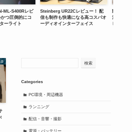
 UR22Cレビュー！ 配
動画撮影用SDカードの選び方や
ASUS C
適になる高コスパオ
注意点・おすすめモデルを2つレ
ビュー
ターフェイス
ビュー！
能にこだ
機器
検索
Categories
PC環境・周辺機器
ランニング
サ
が
配信・音響・撮影
電源・バッテリー