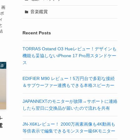
、画
音楽鑑賞
サポ
ィ
と
結
Recent Posts
TORRAS Ostand O3 Hueレビュー！デザインも
機能も妥協しないiPhone 17 Pro用スタンドケー
ス
機器
EDIFIER M90 レビュー！5万円台で多彩な接続
＆サブウーファー連携もできる本格スピーカー
JAPANNEXTのモニターが故障→サポートに連絡
したら翌日に交換品が届いたので流れを共有
-
JN-X6Kレビュー！ 2000万画素画像も4K動画も
電
等倍表示で編集できるモンスター級6Kモニター