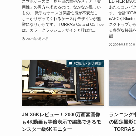
スマホケースに「見た目の華やかさ」と「実
EDIFIER 
用性」の両方を求めるのは、なかなか難しい
あたるコンパ
もの。 派手なケースは保護性能が不安だし、
す。 合計100
しっかり守ってくれるケースはデザインが無
eARCやBluet
難になりがちです。 TORRAS Ostand O3 Hue
スクトップか
は、カラークラッシュデザインと呼ばれ...
る多彩な接続を
能...
2026年3月25日
2026年3月20日
PC環境・周辺機器
JN-X6Kレビュー！ 2000万画素画像
ランニング
も4K動画も等倍表示で編集できるモ
の固定撮影
ンスター級6Kモニター
「TORRAS O