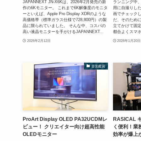
JAPANNEXT JN-X6Kは、2026年2月発売の新
ランニング中、
作の6Kモニター。 これまで6K解像度のモニタ
用に自撮りし
ーといえば、Apple Pro Display XDRのような
画でチェックし
高価格帯（標準ガラス仕様で728,800円）の製
だ、そのため
品に限られていました。 そんな中、コスパの
立てかけて固
高い液晶モニターを手がけるJAPANNEXT...
都合よくスマホ
2026年2月12日
2026年1月20日
音楽鑑賞
ProArt Display OLED PA32UCDMレ
RASICA
ビュー！ クリエイター向け超高性能
く便利！業
OLEDモニター
効率が爆上