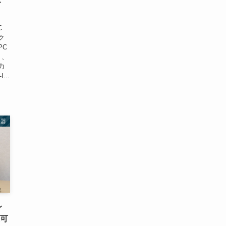
ト
C
ク
PC
り、
力
...
機器
レ
続可