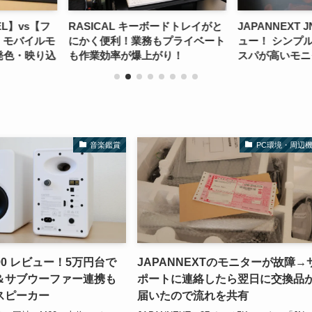
ボードトレイがと
JAPANNEXT JN-ML-S400Rレビ
Steinberg
もプライベート
ュー！ シンプルかつ圧倒的にコ
信も制作も快
がり！
スパが高いモニターライト
ーディオイン
音楽鑑賞
PC環境・周辺
 M90 レビュー！5万円台で
JAPANNEXTのモニターが故障→
＆サブウーファー連携も
ポートに連絡したら翌日に交換品
スピーカー
届いたので流れを共有