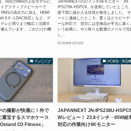
M90は、同社のM60の上位モデルに
JAPANNEXTの27インチ5Kモニター「JN-
クトアクティブスピーカーで
IPS275K-HSPC9」を使用していたところ
W RMSの高出力に加え、HDMI
面下部に線が入る症状が発生しました。 
ooth 6.0（LDAC対応）など、デ
ートに連絡したところ、驚くほどスピーデ
らテレビ周りまで幅広く活躍す
ーな対応で、翌日には交換品が手元に届く
備えています。 これだけの機
いう結果に。やり取りも数通のメールで完
し...
2026年2月13日
ランニング
PC環境・周辺
中の撮影が快適に！外で
JAPANNEXT JN-IPS238U-HSPC6
に重宝するスマホケース
Wレビュー！ 23.8インチ・65W給
stand O3 Fitness」
対応の作業向け4Kモニター