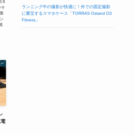
3.8
ランニング中の撮影が快適に！外での固定撮影
いサ
に重宝するスマホケース「TORRAS Ostand O3
業
ン
Fitness」
載
リー
レ
充電