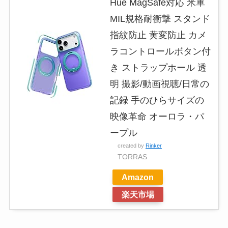
Hue MagSafe対応 米軍
MIL規格耐衝撃 スタンド
指紋防止 黄変防止 カメ
ラコントロールボタン付
き ストラップホール 透
明 撮影/動画視聴/日常の
記録 手のひらサイズの
映像革命 オーロラ・パ
ープル
created by
Rinker
TORRAS
Amazon
楽天市場