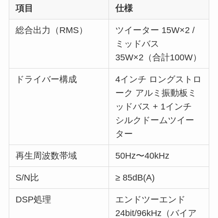
項目
仕様
総合出力（RMS）
ツイーター 15W×2 /
ミッドバス
35W×2（合計100W）
ドライバー構成
4インチ ロングストロ
ーク アルミ振動板ミ
ッドバス + 1インチ
シルクドームツイー
ター
再生周波数帯域
50Hz〜40kHz
S/N比
≥ 85dB(A)
DSP処理
エンドツーエンド
24bit/96kHz（バイア