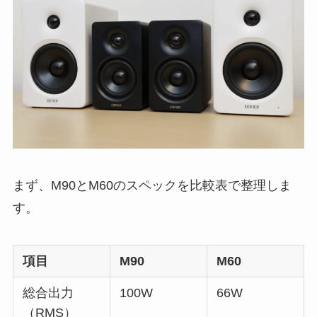
まず、M90とM60のスペックを比較表で整理しま
す。
項目
M90
M60
総合出力
100W
66W
（RMS）